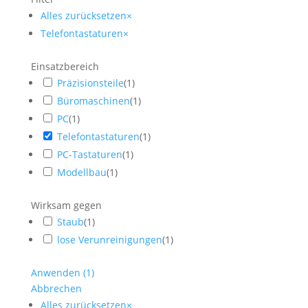
Alles zurücksetzen
×
Telefontastaturen
×
Einsatzbereich
Präzisionsteile
(
1
)
Büromaschinen
(
1
)
PC
(
1
)
Telefontastaturen
(
1
)
PC-Tastaturen
(
1
)
Modellbau
(
1
)
Wirksam gegen
Staub
(
1
)
lose Verunreinigungen
(
1
)
Anwenden
(
1
)
Abbrechen
Alles zurücksetzen
×