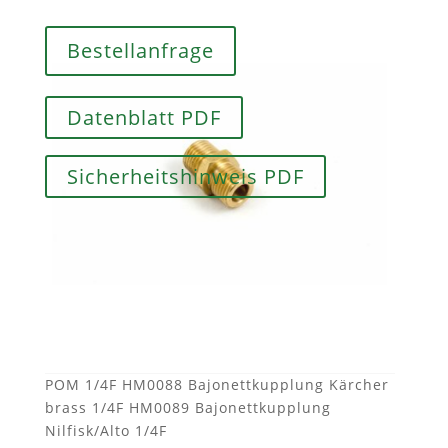
Bestellanfrage
Datenblatt PDF
Sicherheitshinweis PDF
BESCHREIBUNG
Schaumkanone inkl. Schnellkupplung und 1
Literbehälter
Zubehör:
HM0085 Messing
Nipple für Schaumkanone (WIRD immer
benötigt!!) HM0086 Schnellkupplung KW 1/4F
Kärcher HM0087 Bajonettkupplung Kärcher
POM 1/4F HM0088 Bajonettkupplung Kärcher
brass 1/4F HM0089 Bajonettkupplung
Nilfisk/Alto 1/4F