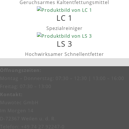
Geruchsarmes Kaltentfettungsmittel
LC 1
Spezialreiniger
LS 3
Hochwirksamer Schnellentfetter
Öffnungszeiten
:
Montag – Donnerstag: 07:30 – 12:30 | 13:00 – 16:00
Freitag: 07:30 – 13:00
Kontakt
:
Muwotec GmbH
Im Morgen 14
D-72367 Weilen u. d. R.
Telefon: +49 74 27 92247‑0