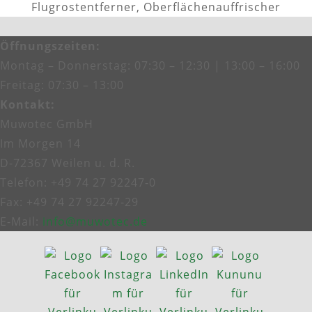
Flugrostentferner, Oberflächenauffrischer
Öffnungszeiten
:
Montag – Donnerstag: 07:30 – 12:30 | 13:00 – 16:00
Freitag: 07:30 – 13:00
Kontakt
:
Muwotec GmbH
Im Morgen 14
D-72367 Weilen u. d. R.
Telefon: +49 74 27 92247‑0
Fax: +49 74 27 92247‑29
E-Mail:
info@muwotec.de