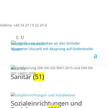
Maler & Lackierer
(55)
Hotline: +49 74 27 / 9 22 47-0
Metallbetriebe
(50)
Sanitär
(51)
Sozialeinrichtungen und