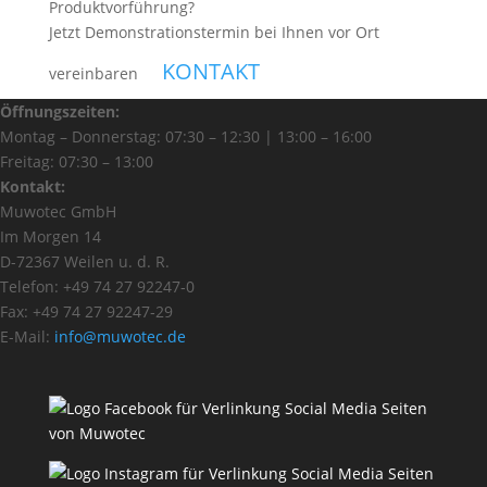
Produktvorführung?
Jetzt Demonstrationstermin bei Ihnen vor Ort
KONTAKT
vereinbaren
Öffnungszeiten
:
Montag – Donnerstag: 07:30 – 12:30 | 13:00 – 16:00
Freitag: 07:30 – 13:00
Kontakt
:
Muwotec GmbH
Im Morgen 14
D-72367 Weilen u. d. R.
Telefon: +49 74 27 92247‑0
Fax: +49 74 27 92247‑29
E-Mail:
info@muwotec.de