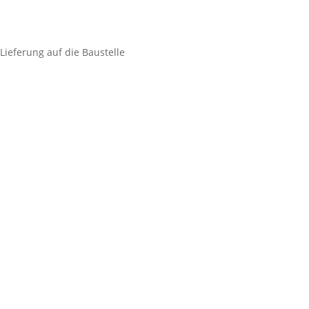
Industriebetriebe
(94)
Lieferung auf die Baustelle
KFZ & Werkstatt
(91)
Kommunen
(97)
Landwirtschaftliche
Fahrzeuge und Maschinen
(83)