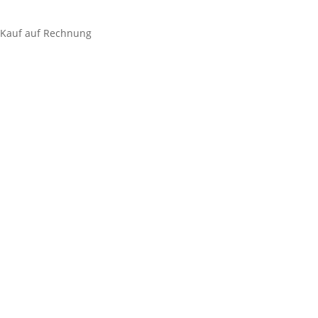
Theken
(
1
)
Kauf auf Rechnung
Wirksam gegen
Verschmutzung
(
1
)
Kratzer
(
1
)
Wasserflecken
(
1
)
Anwenden
(
2
)
Abbrechen
Alles zurücksetzen
×
Chrom
×
Alle 2 Ergebnisse werden angezeigt
Gastronomie
(62)