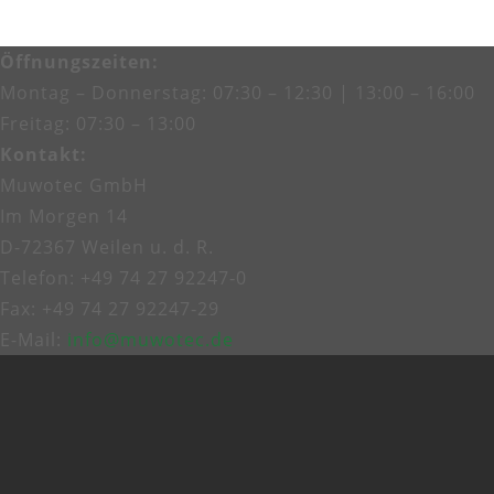
Öffnungszeiten
:
Montag – Donnerstag: 07:30 – 12:30 | 13:00 – 16:00
Freitag: 07:30 – 13:00
Kontakt
:
Muwotec GmbH
Im Morgen 14
D-72367 Weilen u. d. R.
Telefon: +49 74 27 92247‑0
Fax: +49 74 27 92247‑29
E-Mail:
info@muwotec.de