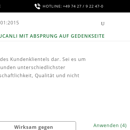
E
HOTLINE: +49 74 27 / 9 22 47-0
des Kundenklientels dar. Sei es um
Kunden unterschiedlichster
chaftlichkeit, Qualität und nicht
Anwenden
(
4
)
Wirksam gegen