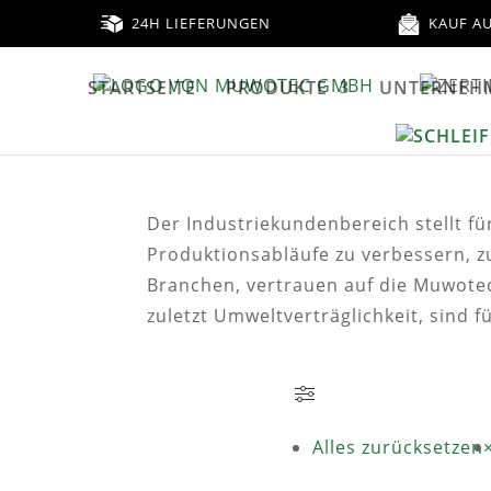
24H LIEFERUNGEN
KAUF A
STARTSEITE
PRODUKTE
UNTERNEH
Der Industriekundenbereich stellt f
Produktionsabläufe zu verbessern, z
Branchen, vertrauen auf die Muwotec 
zuletzt Umweltverträglichkeit, sind f
Alles zurücksetzen