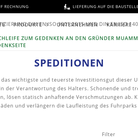
UF RECHNUNG
LIEFERUNG AUF DIE BAUSTELL
TE
PRODUKTE
UNTERNEHMEN
KARRIERE
SPEDITIONEN
t das wichtigste und teuerste Investitionsgut dieser
 in der Verantwortung des Halters. Schonende und tro
en, lösen statisch anhaftende Verschmutzungen ab. 
häden und verlängern die Laufleistung des Fuhrpark
Filter