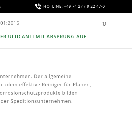
E
HOTLINE: +49 74 27 / 9 22 47-0
 Unternehmen. Der allgemeine
tzdem effektive Reiniger für Planen,
Korrosionschutzprodukte bilden
s der Speditionsunternehmen.