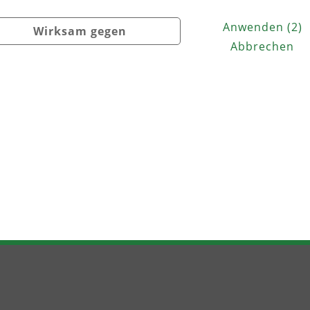
Anwenden
(
2
)
Wirksam gegen
Abbrechen