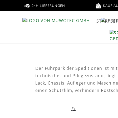
24H LIEFERUNGEN
KAUF A
STARTSEI
Der Fuhrpark der Speditionen ist mi
technische- und Pflegezustand, liegt
Lack, Chassis, Aufleger und Maschin
einen Schutzfilm, verhindern Rostsc