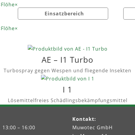
×
Flöhe
×
Einsatzbereich
×
Flöhe
×
AE – I1 Turbo
Turbospray gegen Wespen und fliegende Insekten
I 1
Lösemittelfreies Schädlingsbekämpfungsmittel
Kontakt
:
 13:00 – 16:00
Muwotec GmbH