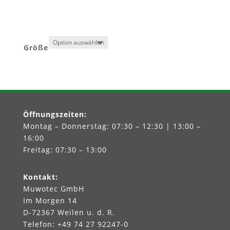
Größe
A
l
t
e
r
Öffnungszeiten
:
n
Montag – Donnerstag: 07:30 – 12:30 | 13:00 –
a
16:00
t
Freitag: 07:30 – 13:00
i
v
Kontakt
:
e
Muwotec GmbH
:
Im Morgen 14
D-72367 Weilen u. d. R.
Telefon: +49 74 27 92247‑0